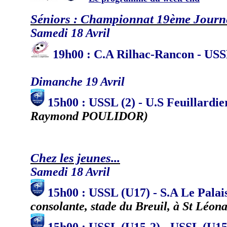
Séniors : Championnat 19ème Journ
Samedi 18 Avril
19
h
00 : C.A Rilhac-Rancon - US
Dimanche 19 Avril
15h00 : USSL (2) - U.S Feuillardi
Raymond POULIDOR)
Chez les jeunes...
Samedi 18 Avril
15h00 : USSL (U17) - S.A Le Pala
consolante, stade du Breuil, à St Léon